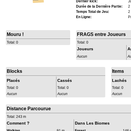
Dernier kick:
J
Durée de la Dernière Partie:
2
Temps Total de Jeu:
2
En Ligne:
Pa
Mouru !
FRAGS entre Joueurs
Total: 0
Total: 0
Joueurs
A
Aucun
A
Blocks
Items
Placés
Cassés
Lachés
Total: 0
Total: 0
Total: 0
Aucun
Aucun
Aucun
Distance Parcourue
Total: 243 m
Comment ?
Dans Les Biomes
Walking
91 m
Forest
146 