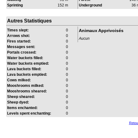
Sprinting
152 m
Underground
36 
Autres Statistiques
Times slept:
0
Animaux Apprivoisés
Arrows shot:
0
Aucun
Fires started:
0
Messages sent:
0
Portals crossed:
0
Water buckets filled:
0
Water buckets emptied:
0
Lava buckets filled:
0
Lava buckets emptied:
0
Cows milked:
0
Mooshrooms milked:
0
Mooshrooms sheared:
0
Sheep sheared:
0
Sheep dyed:
0
Items enchanted:
0
Levels spent enchanting:
0
Retou