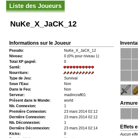
Liste des Joueurs
NuKe_X_JaCK_12
Informations sur le Joueur
Inventa
Pseudo:
NuKe_X_JaCK_12
Niveau:
0 (0% pour niveau 1)
Total XP gagné:
0
Santé:
Nourriture:
Type de Jeu:
Survival
Sous l'Eau:
Non
Dans le Feu:
Non
Serveur:
madincraft01
Présent dans le Monde:
world
Armure
Nb. Connexion:
1
Première Connexion:
23 mars 2014 02:12
Dernière Connexion:
23 mars 2014 02:12
Nb. Déconnexion:
1
Effets 
Dernière Déconnexion:
23 mars 2014 02:14
Kicks:
0
Aucun effe