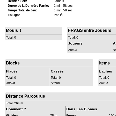
Dernier kick:
Jamais
Durée de la Dernière Partie:
1 min, 58 sec
Temps Total de Jeu:
1 min, 58 sec
En Ligne:
Pas là !
Mouru !
FRAGS entre Joueurs
Total: 0
Total: 0
Joueurs
A
Aucun
A
Blocks
Items
Placés
Cassés
Lachés
Total: 0
Total: 0
Total: 0
Aucun
Aucun
Aucun
Distance Parcourue
Total: 264 m
Comment ?
Dans Les Biomes
Walking
75 m
Forest
220 