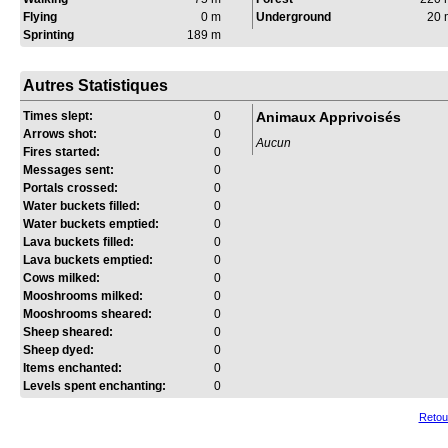
Flying
0 m
Underground
20 
Sprinting
189 m
Autres Statistiques
Times slept:
0
Animaux Apprivoisés
Arrows shot:
0
Aucun
Fires started:
0
Messages sent:
0
Portals crossed:
0
Water buckets filled:
0
Water buckets emptied:
0
Lava buckets filled:
0
Lava buckets emptied:
0
Cows milked:
0
Mooshrooms milked:
0
Mooshrooms sheared:
0
Sheep sheared:
0
Sheep dyed:
0
Items enchanted:
0
Levels spent enchanting:
0
Retou