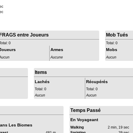
ec
ec
FRAGS entre Joueurs
Mob Tués
Total: 0
Total: 0
Joueurs
Armes
Mobs
Aucun
Aucune
Aucun
Items
Lachés
Récupérés
Total: 0
Total: 0
Aucun
Aucun
Temps Passé
En Voyageant
ans Les Biomes
Walking
2 min, 19 sec
orest
481 m
Sprinting
29 sec