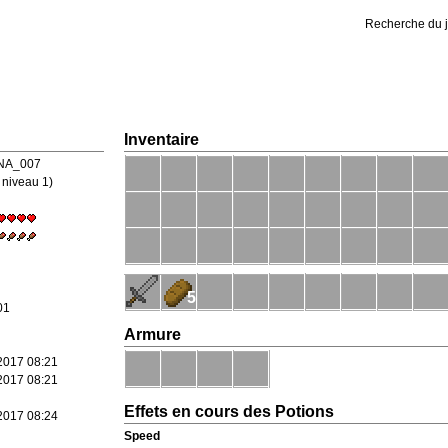
Recherche du 
Inventaire
NA_007
 niveau 1)
5
01
Armure
 2017 08:21
 2017 08:21
Effets en cours des Potions
 2017 08:24
Speed