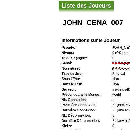
Liste des Joueurs
JOHN_CENA_007
Informations sur le Joueur
Pseudo:
JOHN_CE
Niveau:
0 (0% pour
Total XP gagné:
0
Santé:
Nourriture:
Type de Jeu:
Survival
Sous l'Eau:
Non
Dans le Feu:
Non
Serveur:
madincraft
Présent dans le Monde:
world
Nb. Connexion:
1
Première Connexion:
21 janvier
Dernière Connexion:
21 janvier
Nb. Déconnexion:
1
Dernière Déconnexion:
21 janvier
Kicks:
0