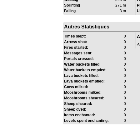
Sprinting
271 m
P
Falling
3 m
U
Autres Statistiques
Times slept:
0
A
Arrows shot:
0
A
Fires started:
0
Messages sent:
0
Portals crossed:
0
Water buckets filled:
0
Water buckets emptied:
0
Lava buckets filled:
0
Lava buckets emptied:
0
Cows milked:
0
Mooshrooms milked:
0
Mooshrooms sheared:
0
Sheep sheared:
0
Sheep dyed:
0
Items enchanted:
0
Levels spent enchanting:
0