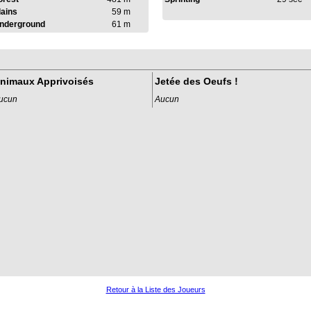
lains
59 m
nderground
61 m
nimaux Apprivoisés
Jetée des Oeufs !
ucun
Aucun
Retour à la Liste des Joueurs