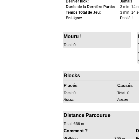
Dernier kick:
Jamais
Durée de la Dernière Partie:
3 min, 14 s
Temps Total de Jeu:
3 min, 14 s
En Ligne:
Pas là !
Mouru !
Total: 0
Blocks
Placés
Cassés
Total: 0
Total: 0
Aucun
Aucun
Distance Parcourue
Total: 666 m
Comment ?
D
Walking
395 m
F