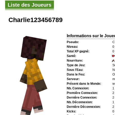
Liste des Joueurs
Charlie123456789
Informations sur le Joue
Pseudo:
C
Niveau:
0
Total XP gagné:
0
Santé:
Nourriture:
Type de Jeu:
S
Sous l'Eau:
N
Dans le Feu:
O
Serveur:
m
Présent dans le Monde:
w
Nb. Connexion:
1
Première Connexion:
2
Dernière Connexion:
2
Nb. Déconnexion:
1
Dernière Déconnexion:
2
Kicks:
0