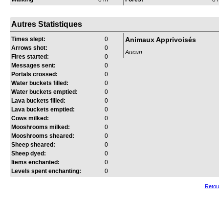
Autres Statistiques
Times slept:
0
Animaux Apprivoisés
Arrows shot:
0
Aucun
Fires started:
0
Messages sent:
0
Portals crossed:
0
Water buckets filled:
0
Water buckets emptied:
0
Lava buckets filled:
0
Lava buckets emptied:
0
Cows milked:
0
Mooshrooms milked:
0
Mooshrooms sheared:
0
Sheep sheared:
0
Sheep dyed:
0
Items enchanted:
0
Levels spent enchanting:
0
Retou