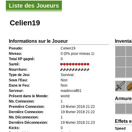
Liste des Joueurs
Celien19
Informations sur le Joueur
Inventa
Pseudo:
Celien19
Niveau:
0 (0% pour niveau 1)
Total XP gagné:
0
Santé:
Nourriture:
Type de Jeu:
Survival
Sous l'Eau:
Non
Dans le Feu:
Non
Serveur:
madincraft01
Présent dans le Monde:
world
Armure
Nb. Connexion:
1
Première Connexion:
19 février 2018 21:22
Dernière Connexion:
19 février 2018 21:22
Nb. Déconnexion:
1
Effets 
Dernière Déconnexion:
19 février 2018 21:23
Kicks:
0
Speed