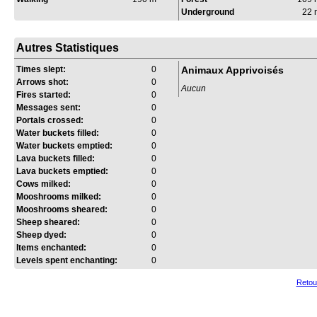
Underground
22 
Autres Statistiques
Times slept:
0
Animaux Apprivoisés
Arrows shot:
0
Aucun
Fires started:
0
Messages sent:
0
Portals crossed:
0
Water buckets filled:
0
Water buckets emptied:
0
Lava buckets filled:
0
Lava buckets emptied:
0
Cows milked:
0
Mooshrooms milked:
0
Mooshrooms sheared:
0
Sheep sheared:
0
Sheep dyed:
0
Items enchanted:
0
Levels spent enchanting:
0
Retou