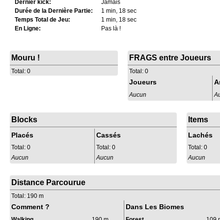
Dernier kick:
Jamais
Durée de la Dernière Partie:
1 min, 18 sec
Temps Total de Jeu:
1 min, 18 sec
En Ligne:
Pas là !
Mouru !
FRAGS entre Joueurs
Total: 0
Total: 0
Joueurs
A
Aucun
A
Blocks
Items
Placés
Cassés
Lachés
Total: 0
Total: 0
Total: 0
Aucun
Aucun
Aucun
Distance Parcourue
Total: 190 m
Comment ?
Dans Les Biomes
Walking
190 m
Forest
109 